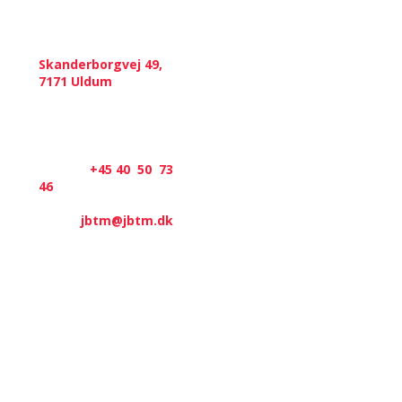
Kontakt
Skanderborgvej 49,
​7171 Uldum
CVR.: 20833793
​Telefon:
+45 40 50​ 73
46
​E-mail:
jbtm@jbtm.dk
Navigation