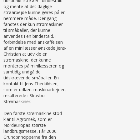
tidspunkt 50 køer i bindestald
og mente at det daglige
strøarbejde kunne gøres på en
nemmere måde. Dengang
fandtes der kun strømaskiner
til småballer, der kunne
anvendes i en bindestald. I
forbindelse med anskaffelsen
af en minilæsser ønskede Jens-
Christian at udvikle en
strømaskine, der kunne
monteres på minilæsseren og
samtidig undgå de
tidskrævende småballer. En
kontakt til Jens Therkildsen,
som er udlært maskinarbejder,
resulterede i Skovbo
Strømaskiner.
Den første strømaskine stod
klar til Agromek, som er
Nordeuropas største
landbrugsmesse, i år 2000.
Grundprincipperne fra den