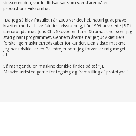
virksomheden, var fuldtidsansat som værkfører på en
produktions virksomhed.
”Da jeg så blev fritstillet i år 2008 var det helt naturligt at prøve
kræfter med at blive fuldtidsselvstændig, i år 1999 udviklede JBT i
samarbejde med Jens Chr. Skovbo en halm Strømaskine, som jeg
stadig har i programmet. Gennem årerne har jeg udviklet flere
forskellige maskiner/redskaber for kunder. Den sidste maskine
jeg har udviklet er en Palledrejer som jeg forventer mig meget
af.
Så mangler du en maskine der ikke findes så står JBT
Maskinværksted gerne for tegning og fremstilling af prototype.”
Om JBT Maskinværksted