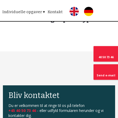
​
Individuelle opgaver ▾
Kontakt
Fremstilling af prototype
40
50 73 46
Send e-mail​
​​Bliv kontaktet​
​Du er velkommen til at ringe til os på telefon
+45 40 50 73 46
- eller udfyld formularen herunder og vi
kontakter dig.​​​