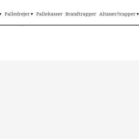
▾
Palledrejer ▾
Pallekasser
Brandtrapper
Altaner/trapper ▾
Fører dine idéer ud i livet