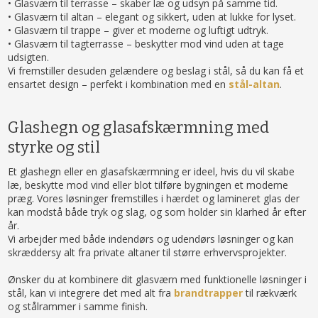
• Glasværn til terrasse – skaber læ og udsyn på samme tid.
• Glasværn til altan – elegant og sikkert, uden at lukke for lyset.
• Glasværn til trappe – giver et moderne og luftigt udtryk.
• Glasværn til tagterrasse – beskytter mod vind uden at tage
udsigten.
Vi fremstiller desuden gelændere og beslag i stål, så du kan få et
ensartet design – perfekt i kombination med en
stål-altan
.
Glashegn og glasafskærmning med
styrke og stil
Et glashegn eller en glasafskærmning er ideel, hvis du vil skabe
læ, beskytte mod vind eller blot tilføre bygningen et moderne
præg. Vores løsninger fremstilles i hærdet og lamineret glas der
kan modstå både tryk og slag, og som holder sin klarhed år efter
år.
Vi arbejder med både indendørs og udendørs løsninger og kan
skræddersy alt fra private altaner til større erhvervsprojekter.
Ønsker du at kombinere dit glasværn med funktionelle løsninger i
stål, kan vi integrere det med alt fra
brandtrapper
til rækværk
og stålrammer i samme finish.