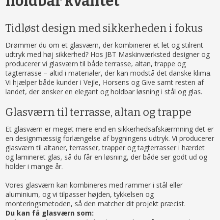
holdbar kvalitet
Tidløst design med sikkerheden i fokus
Drømmer du om et glasværn, der kombinerer et let og stilrent
udtryk med høj sikkerhed? Hos JBT Maskinværksted designer og
producerer vi glasværn til både terrasse, altan, trappe og
tagterrasse – altid i materialer, der kan modstå det danske klima.
Vi hjælper både kunder i Vejle, Horsens og Give samt resten af
landet, der ønsker en elegant og holdbar løsning i stål og glas.
Glasværn til terrasse, altan og trappe
Et glasværn er meget mere end en sikkerhedsafskærmning det er
en designmæssig forlængelse af bygningens udtryk. Vi producerer
glasværn til altaner, terrasser, trapper og tagterrasser i hærdet
og lamineret glas, så du får en løsning, der både ser godt ud og
holder i mange år.
Vores glasværn kan kombineres med rammer i stål eller
aluminium, og vi tilpasser højden, tykkelsen og
monteringsmetoden, så den matcher dit projekt præcist.
Du kan få glasværn som: