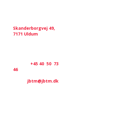
Kontakt
Skanderborgvej 49,
​7171 Uldum
CVR.: 20833793
​Telefon:
+45 40 50​ 73
46
​E-mail:
jbtm@jbtm.dk
Navigation