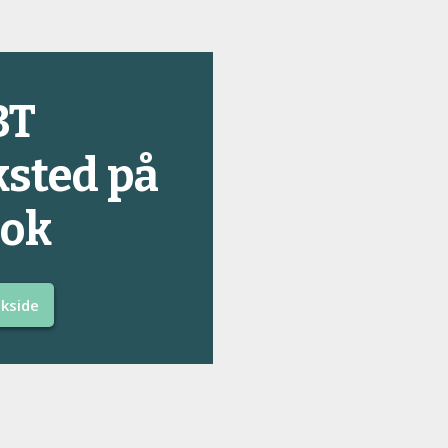
BT
sted på
ook
okside