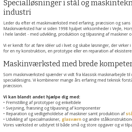
Specialløsninger i stål og maskintekn
industri
Leder du efter et maskinværksted med erfaring, præcision og sans f
Maskinværksted har vi siden 1998 hjulpet virksomheder i Vejle, Hor
i hele landet - med udvikling, produktion og tilpasning af maskiner o
Vi er kendt for at føre idéer ud i livet og skabe løsninger, der virker
for en ny konstruktion, en prototype eller en reparation af eksister
Maskinværksted med brede kompete
Som maskinværksted spænder vi vidt fra klassisk maskinarbejde til
specialdesigns. Vi kombinerer mange års erfaring med teknisk for
præcision.
Vi kan blandt andet hjælpe dig med:
• Fremstilling af prototyper og enkeltdele
• Svejsning, fræsning og tilpasning af komponenter
• Reparation og vedligeholdelse af maskiner samt produktion af
st
• Udvikling af specialmaskiner,
glasværn
og andre stålkonstruktion
Vores værksted er udstyret til både små og store opgaver og vi tilpas