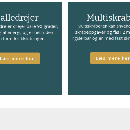
alledrejer
Multiskra
Multiskraberen kan anvende
rejer drejer palle 90 grader,
skrabeopgaver og fås i 2 m
 af energi, og er helt uden
rgulerbar og en med fast sk
 form for tilslutninger.
​Læs mere he
​Læs mere her