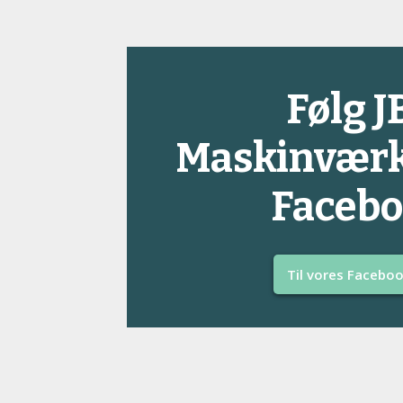
​Følg J
Maskinværk
Faceb
Til vores Facebo