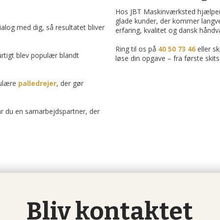
Hos JBT Maskinværksted hjælper 
glade kunder, der kommer langvejs
ialog med dig, så resultatet bliver
erfaring, kvalitet og dansk håndv
Ring til os på
40 50 73 46
eller skr
urtigt blev populær blandt
løse din opgave – fra første skitse
pulære
palledrejer
, der gør
får du en samarbejdspartner, der
​Bliv kontaktet