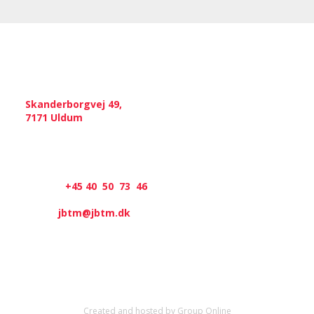
Kontakt
Skanderborgvej 49,
​7171 Uldum
CVR.: 20833793
​Telefon:
+45 40 50​ 73 46
​E-mail:
jbtm@jbtm.dk
Created and hosted by Group Online