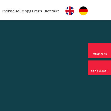
​
Individuelle opgaver ▾
Kontakt
40
50 73 46
Send e-mail​