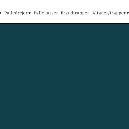
▾
Palledrejer ▾
Pallekasser
Brandtrapper
Altaner/trapper ▾