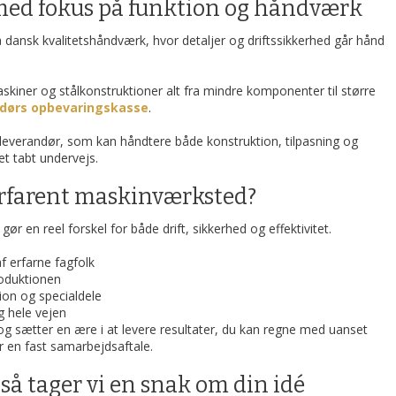
ed fokus på funktion og håndværk
dansk kvalitetshåndværk, hvor detaljer og driftssikkerhed går hånd
kiner og stålkonstruktioner alt fra mindre komponenter til større
dørs opbevaringskasse
.
 leverandør, som kan håndtere både konstruktion, tilpasning og
et tabt undervejs.
erfarent maskinværksted?
r en reel forskel for både drift, sikkerhed og effektivitet.
af erfarne fagfolk
produktionen
ion og specialdele
g hele vejen
 og sætter en ære i at levere resultater, du kan regne med uanset
r en fast samarbejdsaftale.
 så tager vi en snak om din idé