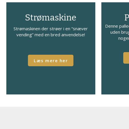
Strømaskine
P
Denne palled
Strømaskinen der strøer i en “snæver
uden brug
vending” med en bred anvendelse!
nogen
​Læs mere her