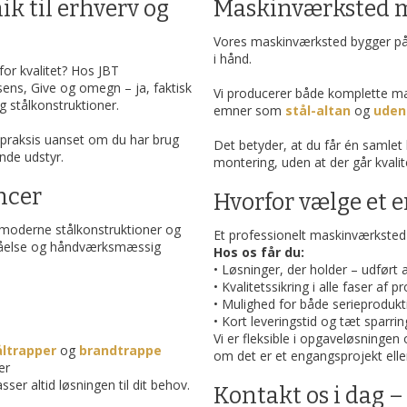
ik til erhverv og
Maskinværksted m
Vores maskinværksted bygger på 
i hånd.
or kvalitet? Hos JBT
sens, Give og omegn – ja, faktisk
Vi producerer både komplette mas
g stålkonstruktioner.
emner som
stål-altan
og
uden
 i praksis uanset om du har brug
Det betyder, at du får én samlet
ende udstyr.
montering, uden at der går kvalit
ncer
Hvorfor vælge et 
 moderne stålkonstruktioner og
Et professionelt maskinværksted gø
ståelse og håndværksmæssig
Hos os får du:
• Løsninger, der holder – udført 
• Kvalitetssikring i alle faser af 
• Mulighed for både serieprodukt
• Kort leveringstid og tæt sparrin
Vi er fleksible i opgaveløsningen
åltrapper
og
brandtrappe
om det er et engangsprojekt elle
er
ser altid løsningen til dit behov.
Kontakt os i dag –