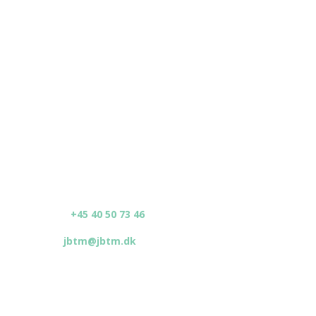
Sonderkomponenten.
Wenn Sie Ihre Idee umsetzen möchten, lassen Sie uns
unverbindlich über Ihr Projekt sprechen.
Kontakt
Skanderborgvej 49,
​7171 Uldum
CVR.: 2083379
​Telefon:
+45 40 50 73 46
​E-mail:
jbtm@jbtm.dk