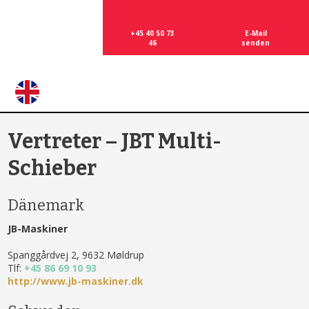
+45 40
50 73
E-Mail
46
senden​
​
Vertreter – JBT Multi-
Schieber
Dänemark
JB-Maskiner
Spanggårdvej 2, 9632 Møldrup
Tlf:
+45 86 69 10 93
http://www.jb-maskiner.dk