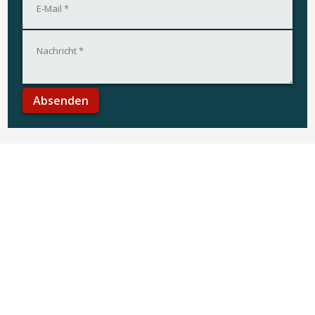
Über JBT Machine Shop
JBT Maskinværksted existiert seit 1998, die ersten 10
Jahre war es nur eine Teilzeitfirma, als Jens Therkildsen,
dem die Firma gehört, hauptberuflich als Arbeiter in
einer Produktionsfirma beschäftigt war.
Mit uns werden Ideen Wirklichkeit. Wir entwickeln und
bauen eigene und fremde Ideen für Maschinen &