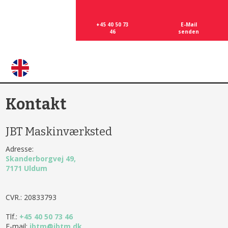
+45 40
50 73
E-Mail
46
senden​
​
Kontakt​
​JBT Maskinværksted
Adresse:
Skanderborgvej 49,
​7171 Uldum
CVR.: 20833793
Tlf.:
+45 40 50 73 46
​E-mail:
jbtm@jbtm.dk