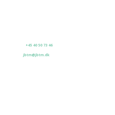
Kontakt
Skanderborgvej 49,
​7171 Uldum
CVR.: 2083379
​Telefon:
+45 40 50 73 46
​E-mail:
jbtm@jbtm.dk
Navigation
➤ Front
​➤ Skovbo Streuer
➤ Palettendreher
➤ Multi-Schieber